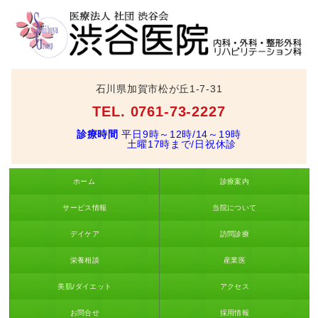
石川県加賀市松が丘1-7-31
TEL. 0761-73-2227
診療時間
平日9時～12時/14～19時
土曜17時まで/日祝休診
ホーム
診療案内
サービス情報
当院について
デイケア
訪問診療
栄養相談
産業医
美肌/ダイエット
アクセス
お問合せ
採用情報